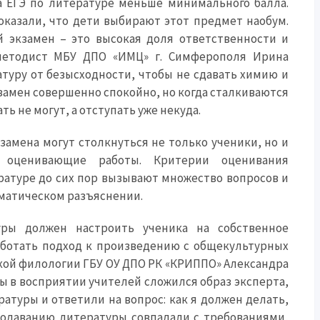
а ЕГЭ по литературе меньше минимального балла.
оказали, что дети выбирают этот предмет наобум.
й экзамен – это высокая доля ответственности и
методист МБУ ДПО «ИМЦ» г. Симферополя Ирина
туру от безысходности, чтобы не сдавать химию и
кзамен совершенно спокойно, но когда сталкиваются
ть не могут, а отступать уже некуда.
амена могут столкнуться не только ученики, но и
 оценивающие работы. Критерии оценивания
ературе до сих пор вызывают множество вопросов и
матическом разъяснении.
ры должен настроить ученика на собственное
аботать подход к произведению с общекультурных
ской филологии ГБУ ОУ ДПО РК «КРИППО» Александра
бы в восприятии учителей сложился образ эксперта,
ратуры и ответили на вопрос: как я должен делать,
подаванию литературы совпадали с требованиями,