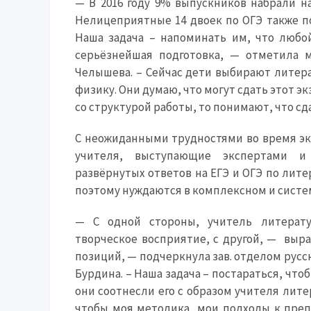
— В 2016 году 9% выпускников набрали н
Нелицеприятные 14 двоек по ОГЭ также п
Наша задача – напоминать им, что любо
серьёзнейшая подготовка, — отметила 
Челышева. – Сейчас дети выбирают литера
физику. Они думаю, что могут сдать этот э
со структурой работы, то понимают, что сда
С неожиданными трудностями во время экз
учителя, выступающие экспертами и
развёрнутых ответов на ЕГЭ и ОГЭ по лит
поэтому нуждаются в комплексном и систе
— С одной стороны, учитель литерату
творческое восприятие, с другой, — выр
позиций, — подчеркнула зав. отделом рус
Бурдина. – Наша задача – постараться, что
они соотнесли его с образом учителя лите
чтобы моя методика, мои подходы к пре