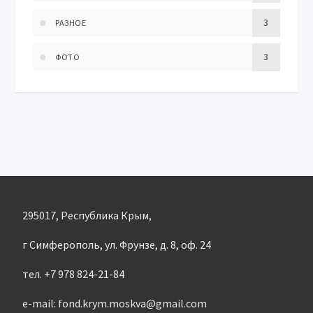
3
РАЗНОЕ
3
ФОТО
295017, Республика Крым,
г Симферополь, ул. Фрунзе, д. 8, оф. 24
тел. +7 978 824-21-84
e-mail: fond.krym.moskva@gmail.com