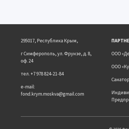
295017, Республика Крым,
ПАРТН
г Симферополь, ул. Фрунзе, д. 8,
ООО «Де
оф. 24
ООО «К
тел. +7 978 824-21-84
Санатор
e-mail:
Индиви
fond.krym.moskva@gmail.com
Предпри