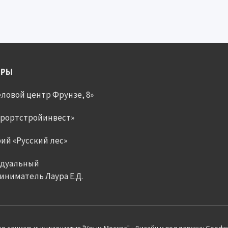
ЕРЫ
ловой центр Фрунзе, 8»
урортстройинвест»
ий «Русский лес»
дуальный
ниматель Лаура Е.Д.